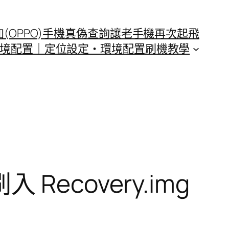
(OPPO)手機真偽查詢
讓老手機再次起飛
t環境配置｜定位設定・環境配置
刷機教學
 Recovery.img