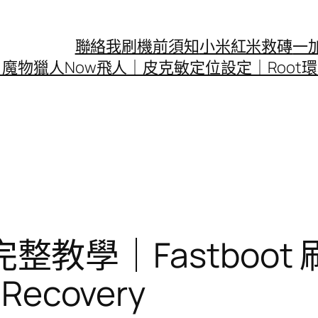
聯絡我
刷機前須知
小米紅米救磚
一加
｜魔物獵人Now飛人｜皮克敏定位設定｜Roo
完整教學｜Fastboot 刷入
ecovery