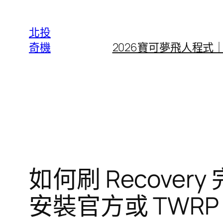
跳
至
北投
主
奇機
2026寶可夢飛人程式
要
內
容
如何刷 Recovery 
安裝官方或 TWRP R