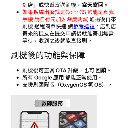
到店」或快遞寄送刷機，
當天寄回
。
如果系統出廠就是Color OS 16或是真我
手機.請自行先加入深度測試.
通過後再來
刷機.過程簡單快速.請
參考這裡
。店到店
寄來的機友在提交申請後就能寄出無需
等待，收到之後就能直接刷。
刷機後的功能與保障
刷機後可正常
OTA 升級
，也可
回鎖
。
所有
Google 應用
都能正常使用。
支援刷國際版（
OxygenOS 氧 OS
）。