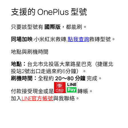
支援的 OnePlus 型號
只要該型號有
國際版
，都能刷。
同場加映
:小米紅米救磚,
點我查詢
救磚型號。
地點與刷機時間
地點：
台北市北投區大業路星巴克（捷運北
投站2號出口走過來約6分鐘）。
刷機時間：
全程約
20～80 分鐘
完成。
付款接受現金或是
轉帳。
加入
LINE官方帳號
與我聯絡。