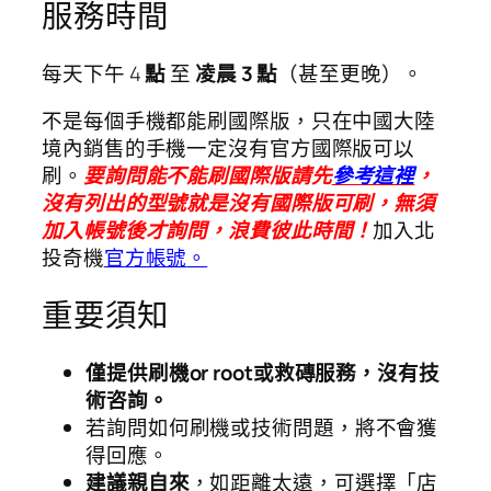
服務時間
每天下午 4
點
至
凌晨 3 點
（甚至更晚）。
不是每個手機都能刷國際版，只在中國大陸
境內銷售的手機一定沒有官方國際版可以
刷。
要詢問能不能刷國際版請先
參考這裡
，
沒有列出的型號就是沒有國際版可刷，無須
加入帳號後才詢問，浪費彼此時間！
加入北
投奇機
官方帳號
。
重要須知
僅提供刷機or root或救磚服務，沒有技
術咨詢。
若詢問如何刷機或技術問題，將不會獲
得回應。
建議親自來
，如距離太遠，可選擇「店