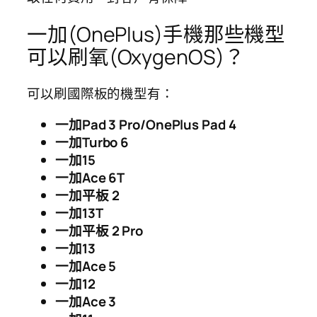
一加(OnePlus)手機那些機型
可以刷氧(OxygenOS)？
可以刷國際板的機型有：
一加Pad 3 Pro/OnePlus Pad 4
一加Turbo 6
一加15
一加Ace 6T
一加平板 2
一加13T
一加平板 2 Pro
一加13
一加Ace 5
一加12
一加Ace 3