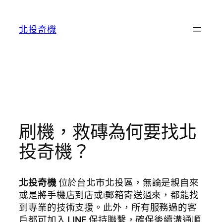
跳
至
北投奇機
主
要
內
容
刷機，救磚為何要找北
投奇機？
北投奇機
位於台北市北投區，無論是親自來
或是將手機店到店或i郵箱寄送過來，都能找
到專業的技術支援。此外，所有服務過的客
戶都可加入
LINE
保持聯繫，確保後續溝通順