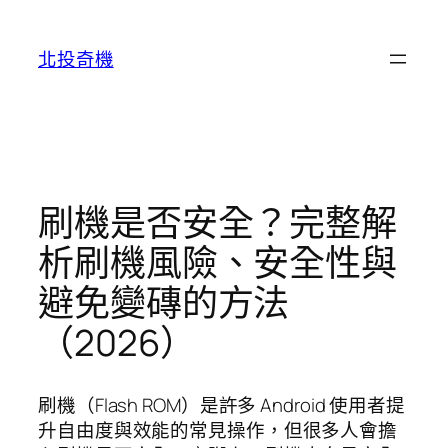
跳
至
北投奇機
主
要
內
容
刷機是否安全？完整解
析刷機風險、安全性與
避免變磚的方法
（2026）
刷機（Flash ROM）是許多 Android 使用者提
升自由度與效能的常見操作，但很多人會擔