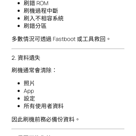
刷錯 ROM
刷機過程中斷
刷入不相容系統
刷錯分區
多數情況可透過 Fastboot 或工具救回。
2. 資料遺失
刷機通常會清除：
照片
App
設定
所有使用者資料
因此刷機前務必備份資料。