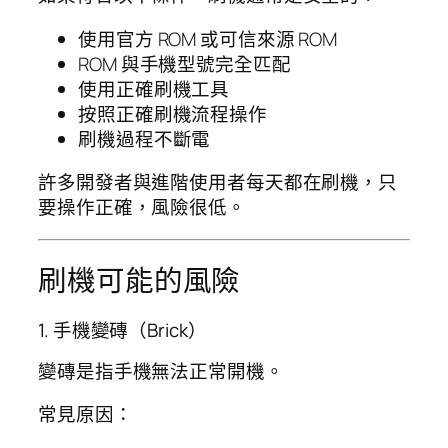
使用官方 ROM 或可信來源 ROM
ROM 與手機型號完全匹配
使用正確刷機工具
按照正確刷機流程操作
刷機過程不斷電
許多開發者與進階使用者每天都在刷機，只
要操作正確，風險很低。
刷機可能的風險
1. 手機變磚（Brick）
變磚是指手機無法正常開機。
常見原因：