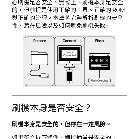
心刷機是否安全。實際上，刷機本身是安全
的，但前提是使用正確的工具、正確的 ROM
與正確的流程。本篇將完整解析刷機的安全
性、潛在風險以及如何避免刷機失敗。
刷機本身是否安全？
刷機本身是安全的，但存在一定風險。
如果符合以下條件，刷機通常是安全的：