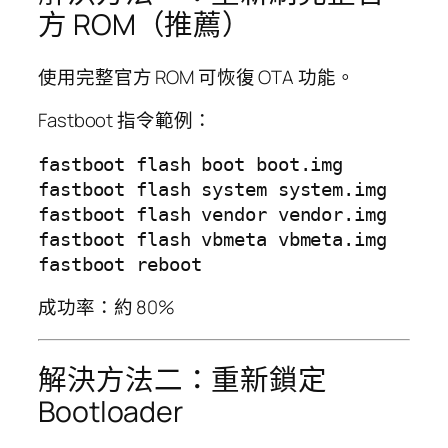
方 ROM（推薦）
使用完整官方 ROM 可恢復 OTA 功能。
Fastboot 指令範例：
fastboot flash boot boot.img

fastboot flash system system.img

fastboot flash vendor vendor.img

fastboot flash vbmeta vbmeta.img

成功率：約 80%
解決方法二：重新鎖定
Bootloader