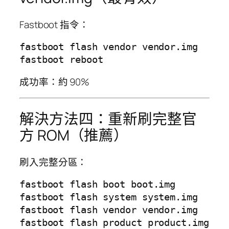
Fastboot 指令：
fastboot flash vendor vendor.img

成功率：約 90%
解決方法四：重新刷完整官
方 ROM（推薦）
刷入完整分區：
fastboot flash boot boot.img

fastboot flash system system.img

fastboot flash vendor vendor.img

fastboot flash product product.img
